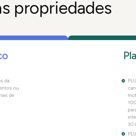
as propriedades
co
Pl
s da
PLU
entos ou
can
mais de
mot
100
par
int
30 
PLU