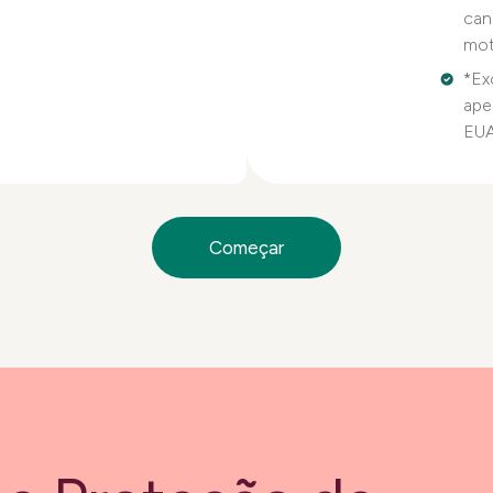
can
mot
*Ex
ape
EU
Começar